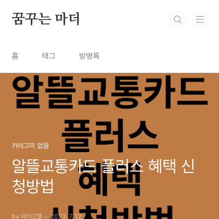
본문 바로가기
꿈꾸는 마더
홈
태그
방명록
카테고리 없음
알뜰교통카드 플러스 혜택 신
청방법
by 마더고델
2023. 7. 12.