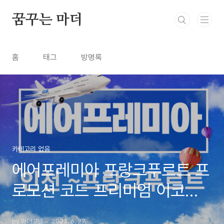
본문 바로가기
꿈꾸는 마더
홈
태그
방명록
카테고리 없음
에어프레미아 프랑크푸르트 프
로모션 코드 프리미엄 이코노
미
by 마더고델
2023. 6. 27.