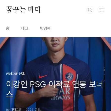
본문 바로가기
꿈꾸는 마더
홈
태그
방명록
카테고리 없음
이강인 PSG 이적료 연봉 보너
스
by 마더고델
2023. 7. 5.