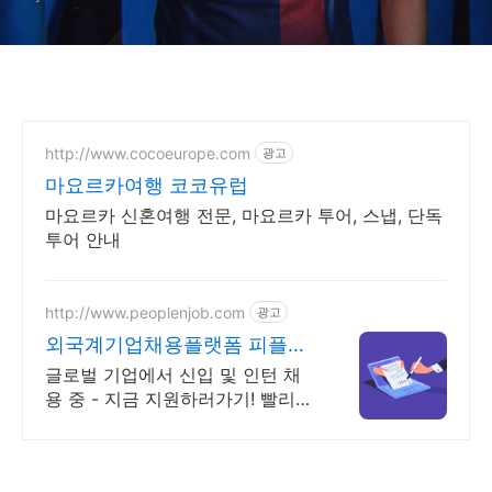
http://www.cocoeurope.com
광고
마요르카여행 코코유럽
마요르카 신혼여행 전문, 마요르카 투어, 스냅, 단독
투어 안내
http://www.peoplenjob.com
광고
외국계기업채용플랫폼 피플앤
잡 외국계기업 취업은 피플앤
글로벌 기업에서 신입 및 인턴 채
잡
용 중 - 지금 지원하러가기! 빨리
지원할수록 유리한 외국계 채용!
피플앤잡에서!