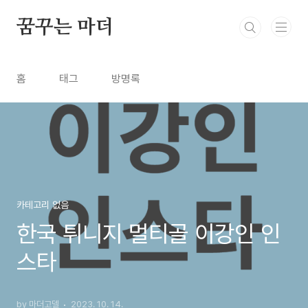
본문 바로가기
꿈꾸는 마더
홈
태그
방명록
카테고리 없음
한국 튀니지 멀티골 이강인 인
스타
by 마더고델
2023. 10. 14.